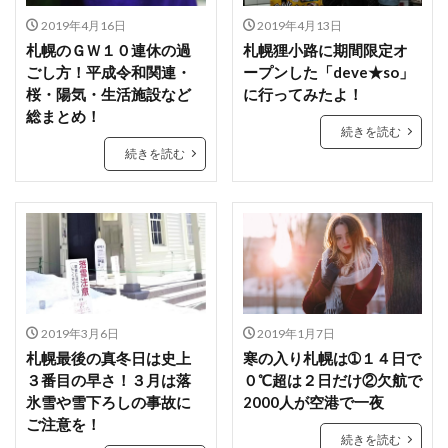
2019年4月16日
2019年4月13日
札幌のＧＷ１０連休の過
札幌狸小路に期間限定オ
ごし方！平成令和関連・
ープンした「deve★so」
桜・陽気・生活施設など
に行ってみたよ！
総まとめ！
続きを読む
続きを読む
2019年3月6日
2019年1月7日
札幌最後の真冬日は史上
寒の入り札幌は➀１４日で
３番目の早さ！３月は落
０℃超は２日だけ②欠航で
氷雪や雪下ろしの事故に
2000人が空港で一夜
ご注意を！
続きを読む