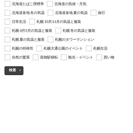
北海道たばこ喫煙率
北海道の気候・天気
北海道各地 冬の気温
北海道各地 夏の気温
旅行
日常生活
札幌 10月11月の気温と服装
札幌 4月5月の気温と服装
札幌 冬の気温と服装
札幌 夏の気温と服装
札幌のタワーマンション
札幌の特殊性
札幌大通公園のイベント
札幌生活
自然の驚異
苗穂駅移転
観光・イベント
買い物
検索