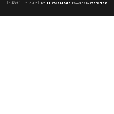
【札幌移住！？ブログ】 by
FIT-Web Create
. Powered by
WordPress
.