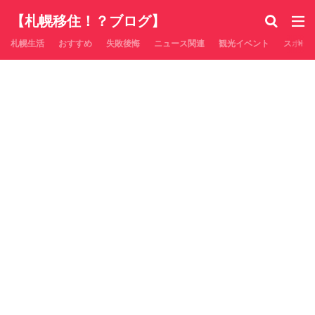
【札幌移住！？ブログ】
札幌生活
おすすめ
失敗後悔
ニュース関連
観光イベント
スポー