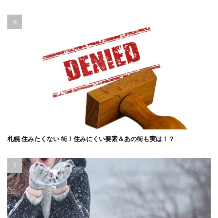
札幌 住みたくない 街！住みにくい要素＆あの街も実は！？