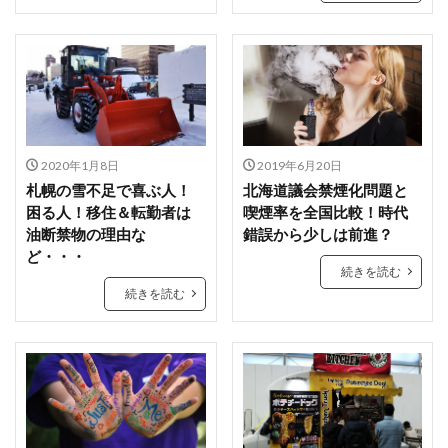
2020年1月8日
2019年6月20日
札幌の雪不足で喜ぶ人！
北海道議会禁煙化問題と
困る人！移住＆転勤者は
喫煙率を全国比較！時代
油断禁物の理由な
錯誤から少しは前進？
ど・・・
続きを読む
続きを読む