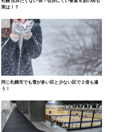
札幌 住みたくない 街！住みにくい要素＆あの街も
実は！？
同じ札幌市でも雪が多い区と少ない区で２倍も違
う！