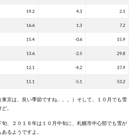
19.2
4.3
2.1
16.6
1.3
7.2
15.4
-0.6
15.9
13.6
-2.5
29.8
12.1
-4.2
37.9
11.1
-5.1
53.2
（東京は、良い季節ですね。。。）そして、１０月でも雪
けど。
下旬、２０１６年は１０月中旬に、札幌市中心部でも雪が
もあるようですよ。