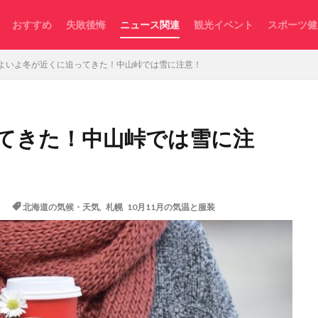
おすすめ
失敗後悔
ニュース関連
観光イベント
スポーツ健
よいよ冬が近くに迫ってきた！中山峠では雪に注意！
てきた！中山峠では雪に注
！
北海道の気候・天気
,
札幌 10月11月の気温と服装