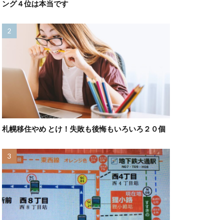
ング４位は本当です
札幌移住やめ とけ！失敗も後悔もいろいろ２０個