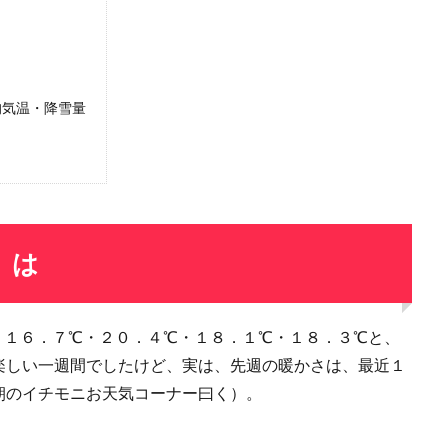
均気温・降雪量
）は
・１６．７℃・２０．４℃・１８．１℃・１８．３℃と、
楽しい一週間でしたけど、実は、先週の暖かさは、最近１
朝のイチモニお天気コーナー曰く）。