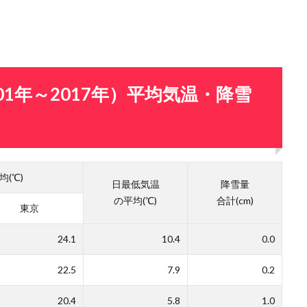
1年～2017年）平均気温・降雪
(℃)
日最低気温
降雪量
の平均(℃)
合計(cm)
東京
24.1
10.4
0.0
22.5
7.9
0.2
20.4
5.8
1.0