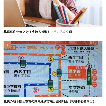
札幌移住やめ とけ！失敗も後悔もいろいろ２０個
札幌の地下鉄と市電の乗り継ぎ方法と割引料金（札幌初心者向け）