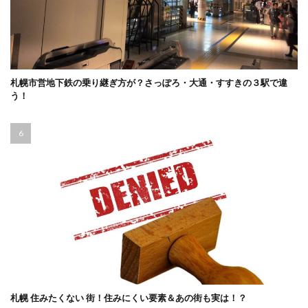
札幌市営地下鉄の乗り継ぎ方が？さっぽろ・大通・すすきの３駅で違
う！
札幌 住みたくない 街！住みにくい要素＆あの街も実は！？