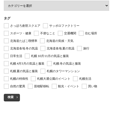
タグ
さっぽろ創世スクエア
サッポロファクトリー
スポーツ・健康
不便なこと
交通機関
住む場所
北海道たばこ喫煙率
北海道の気候・天気
北海道各地 冬の気温
北海道各地 夏の気温
旅行
日常生活
札幌 10月11月の気温と服装
札幌 4月5月の気温と服装
札幌 冬の気温と服装
札幌 夏の気温と服装
札幌のタワーマンション
札幌の特殊性
札幌大通公園のイベント
札幌生活
自然の驚異
苗穂駅移転
観光・イベント
買い物
検索