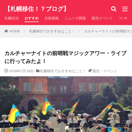
【札幌移住！？ブログ】
札幌生活
おすすめ
失敗後悔
ニュース関連
観光イベント
スポー
札幌移住でおすすめなこと！
カルチャーナイトの前哨戦マ
HOME
カルチャーナイトの前哨戦マジックアワー・ライブ
に行ってみたよ！
2018年7月18日
札幌移住でおすすめなこと！
観光・イベント