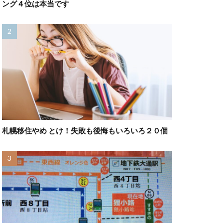
ング４位は本当です
札幌移住やめ とけ！失敗も後悔もいろいろ２０個