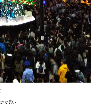
ど
置きが長い