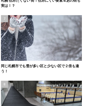
札幌 住みたくない 街！住みにくい要素＆あの街も
実は！？
同じ札幌市でも雪が多い区と少ない区で２倍も違
う！