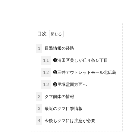
目次
1
目撃情報の経路
1.1
❶清田区美しが丘４条５丁目
1.2
❷三井アウトレットモール北広島
1.3
❸里塚霊園方面へ
2
クマ個体の情報
3
最近のクマ目撃情報
4
今後もクマには注意が必要