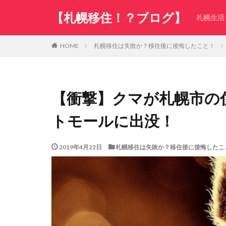
【札幌移住！？ブログ】
札幌生活
札幌移住は失敗か？移住後に後悔したこと！
HOME
【衝撃】クマが札幌市の
トモールに出没！
2019年4月22日
札幌移住は失敗か？移住後に後悔したこ