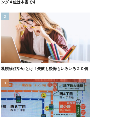
ング４位は本当です
札幌移住やめ とけ！失敗も後悔もいろいろ２０個