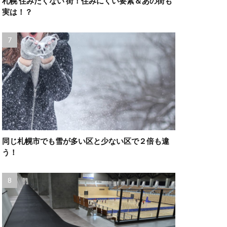
札幌 住みたくない 街！住みにくい要素＆あの街も
実は！？
同じ札幌市でも雪が多い区と少ない区で２倍も違
う！