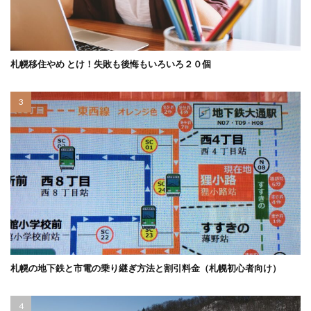
札幌移住やめ とけ！失敗も後悔もいろいろ２０個
札幌の地下鉄と市電の乗り継ぎ方法と割引料金（札幌初心者向け）