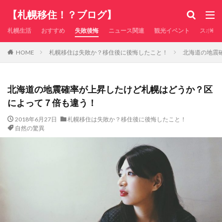
【札幌移住！？ブログ】
札幌生活
おすすめ
失敗後悔
ニュース関連
観光イベント
スポー
札幌移住は失敗か？移住後に後悔したこと！
北海道の地震
HOME
北海道の地震確率が上昇したけど札幌はどうか？区
によって７倍も違う！
2018年6月27日
札幌移住は失敗か？移住後に後悔したこと！
自然の驚異