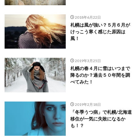
2018年6月22日
札幌は風が強い？５月６月が
けっこう寒く感じた原因は
風！
2019年3月25日
札幌の春４月に雪はいつまで
降るのか？過去５０年間を調
べてみた！
2019年2月18日
「冬季うつ病」で札幌/北海道
移住が一気に失敗になるか
も！？