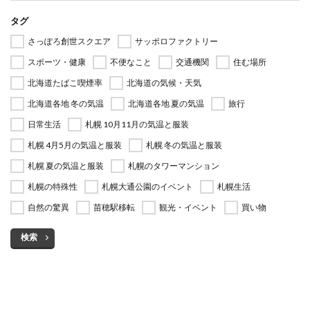
タグ
さっぽろ創世スクエア
サッポロファクトリー
スポーツ・健康
不便なこと
交通機関
住む場所
北海道たばこ喫煙率
北海道の気候・天気
北海道各地 冬の気温
北海道各地 夏の気温
旅行
日常生活
札幌 10月11月の気温と服装
札幌 4月5月の気温と服装
札幌 冬の気温と服装
札幌 夏の気温と服装
札幌のタワーマンション
札幌の特殊性
札幌大通公園のイベント
札幌生活
自然の驚異
苗穂駅移転
観光・イベント
買い物
検索