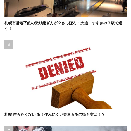
札幌市営地下鉄の乗り継ぎ方が？さっぽろ・大通・すすきの３駅で違
う！
札幌 住みたくない 街！住みにくい要素＆あの街も実は！？