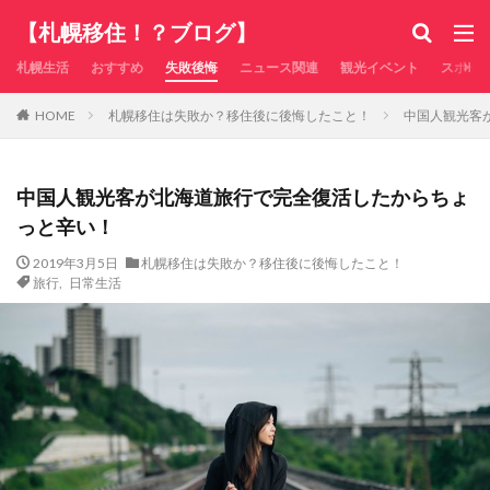
【札幌移住！？ブログ】
札幌生活
おすすめ
失敗後悔
ニュース関連
観光イベント
スポー
札幌移住は失敗か？移住後に後悔したこと！
中国人観光客
HOME
中国人観光客が北海道旅行で完全復活したからちょ
っと辛い！
2019年3月5日
札幌移住は失敗か？移住後に後悔したこと！
旅行
,
日常生活