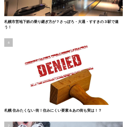
札幌市営地下鉄の乗り継ぎ方が？さっぽろ・大通・すすきの３駅で違
う！
札幌 住みたくない 街！住みにくい要素＆あの街も実は！？