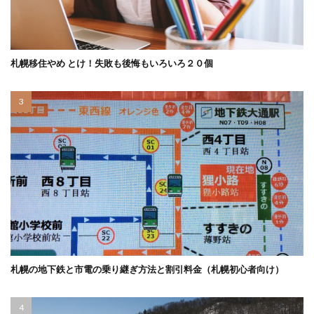
札幌移住やめ とけ！失敗も後悔もいろいろ２０個
札幌の地下鉄と市電の乗り継ぎ方法と割引料金（札幌初心者向け）