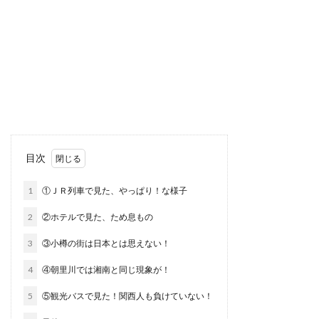
目次
1
①ＪＲ列車で見た、やっぱり！な様子
2
②ホテルで見た、ため息もの
3
③小樽の街は日本とは思えない！
4
④朝里川では湘南と同じ現象が！
5
⑤観光バスで見た！関西人も負けていない！