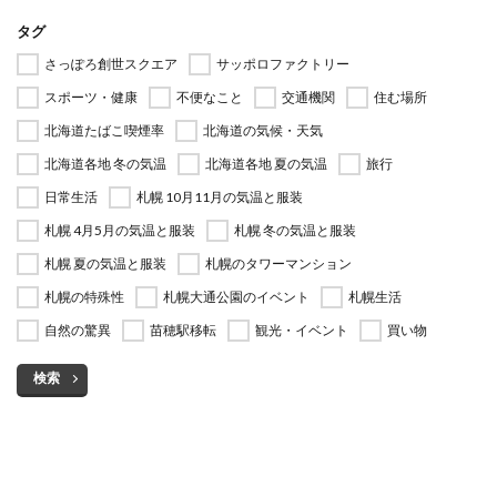
タグ
さっぽろ創世スクエア
サッポロファクトリー
スポーツ・健康
不便なこと
交通機関
住む場所
北海道たばこ喫煙率
北海道の気候・天気
北海道各地 冬の気温
北海道各地 夏の気温
旅行
日常生活
札幌 10月11月の気温と服装
札幌 4月5月の気温と服装
札幌 冬の気温と服装
札幌 夏の気温と服装
札幌のタワーマンション
札幌の特殊性
札幌大通公園のイベント
札幌生活
自然の驚異
苗穂駅移転
観光・イベント
買い物
検索