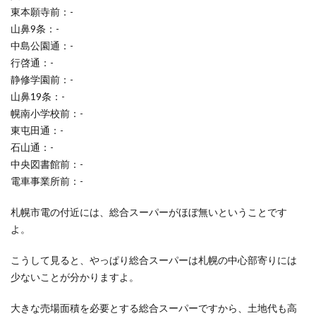
東本願寺前：-
山鼻9条：-
中島公園通：-
行啓通：-
静修学園前：-
山鼻19条：-
幌南小学校前：-
東屯田通：-
石山通：-
中央図書館前：-
電車事業所前：-
札幌市電の付近には、総合スーパーがほぼ無いということです
よ。
こうして見ると、やっぱり総合スーパーは札幌の中心部寄りには
少ないことが分かりますよ。
大きな売場面積を必要とする総合スーパーですから、土地代も高