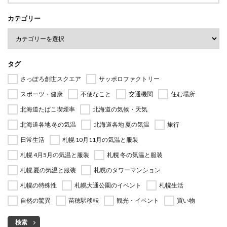
カテゴリー
タグ
さっぽろ創世スクエア
サッポロファクトリー
スポーツ・健康
不便なこと
交通機関
住む場所
北海道たばこ喫煙率
北海道の気候・天気
北海道各地 冬の気温
北海道各地 夏の気温
旅行
日常生活
札幌 10月11月の気温と服装
札幌 4月5月の気温と服装
札幌 冬の気温と服装
札幌 夏の気温と服装
札幌のタワーマンション
札幌の特殊性
札幌大通公園のイベント
札幌生活
自然の驚異
苗穂駅移転
観光・イベント
買い物
検索