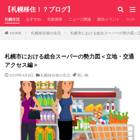
【札幌移住！？ブログ】
札幌生活
おすすめ
失敗後悔
ニュース関連
観光イベント
スポー
札幌移住後の生活
札幌市における総合スーパーの勢力図＜
HOME
札幌市における総合スーパーの勢力図＜立地・交通
アクセス編＞
2019年4月8日
札幌移住後の生活
買い物