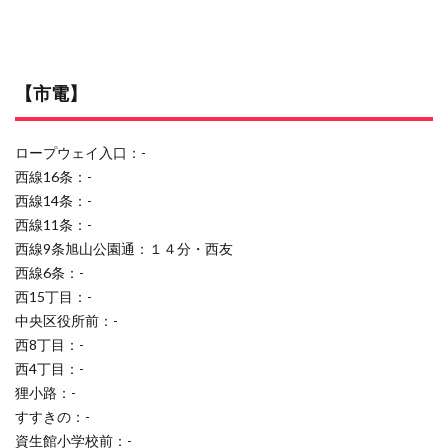
【市電】
ロープウェイ入口：-
西線16条：-
西線14条：-
西線11条：-
西線9条旭山公園通：１４分・西友
西線6条：-
西15丁目：-
中央区役所前：-
西8丁目：-
西4丁目：-
狸小路：-
すすきの：-
資生館小学校前：-