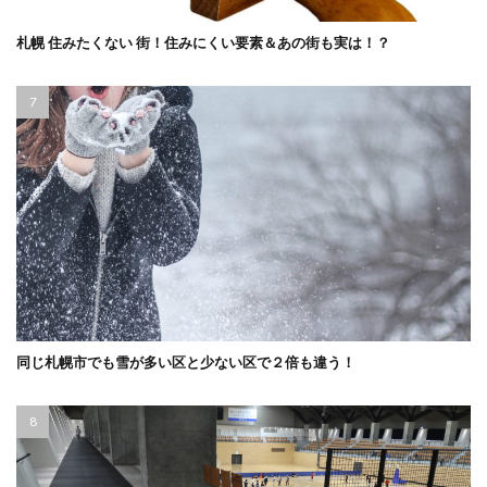
札幌 住みたくない 街！住みにくい要素＆あの街も実は！？
同じ札幌市でも雪が多い区と少ない区で２倍も違う！