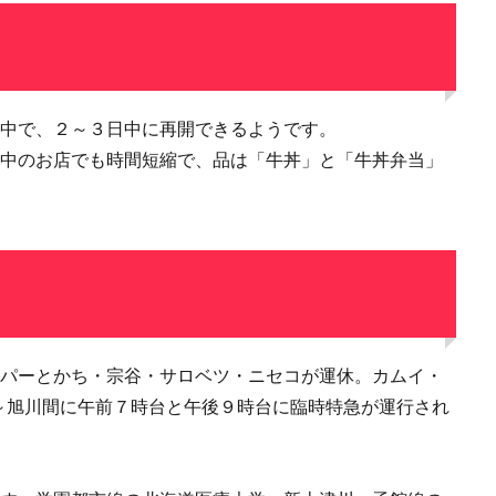
業中で、２～３日中に再開できるようです。
業中のお店でも時間短縮で、品は「牛丼」と「牛丼弁当」
ーパーとかち・宗谷・サロベツ・ニセコが運休。カムイ・
～旭川間に午前７時台と午後９時台に臨時特急が運行され