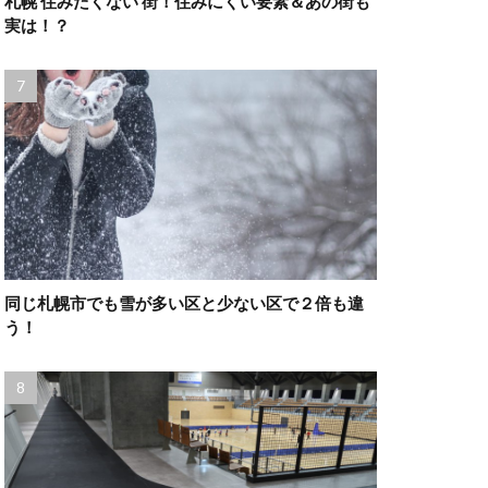
札幌 住みたくない 街！住みにくい要素＆あの街も
実は！？
同じ札幌市でも雪が多い区と少ない区で２倍も違
う！