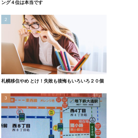
ング４位は本当です
札幌移住やめ とけ！失敗も後悔もいろいろ２０個