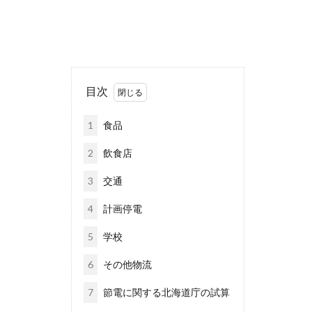
目次
1
食品
2
飲食店
3
交通
4
計画停電
5
学校
6
その他物流
7
節電に関する北海道庁の試算