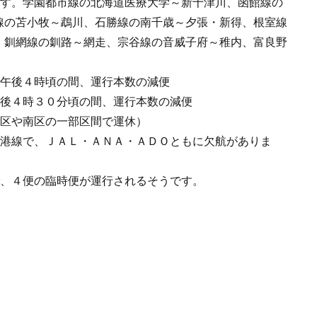
です。学園都市線の北海道医療大学～新十津川、函館線の
線の苫小牧～鵡川、石勝線の南千歳～夕張・新得、根室線
、釧網線の釧路～網走、宗谷線の音威子府～稚内、富良野
～午後４時頃の間、運行本数の減便
午後４時３０分頃の間、運行本数の減便
東区や南区の一部区間で運休）
空港線で、ＪＡＬ・ＡＮＡ・ＡＤＯともに欠航がありま
で、４便の臨時便が運行されるそうです。