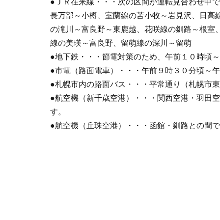
●ＪＲ在来線・・・次の区間が運転見合わせ中
長万部～小樽、室蘭線の苫小牧～岩見沢、日高
の滝川～富良野～東鹿越、花咲線の釧路～根室
線の美瑛～富良野、留萌線の深川～留萌
●地下鉄・・・節電対策のため、午前１０時頃
●市電（路面電車）・・・午前９時３０分頃～
●札幌市内の路面バス・・・平常通り（札幌市
●航空機（新千歳空港）・・・関西空港・羽田
す。
●航空機（丘珠空港）・・・函館・釧路との間